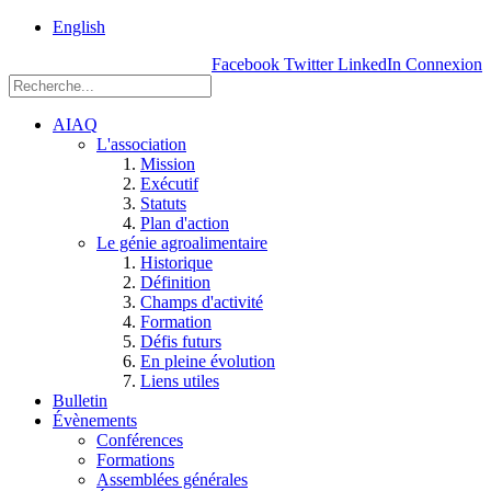
rue
English
Einstein, Québec
Facebook
Twitter
LinkedIn
Connexion
(Qc),
G1P
3W8
AIAQ
L'association
Mission
Exécutif
Statuts
Plan d'action
Le génie agroalimentaire
Historique
Définition
Champs d'activité
Formation
Défis futurs
En pleine évolution
Liens utiles
Bulletin
Évènements
Conférences
Formations
Assemblées générales