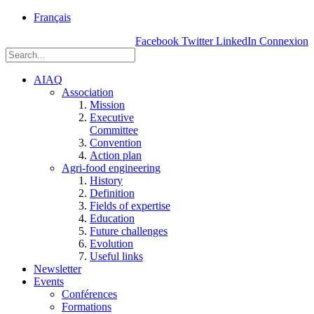
rue
Français
Einstein, Québec
Facebook
Twitter
LinkedIn
Connexion
(Qc),
G1P
3W8
AIAQ
Association
Mission
Executive
Committee
Convention
Action plan
Agri-food engineering
History
Definition
Fields of expertise
Education
Future challenges
Evolution
Useful links
Newsletter
Events
Conférences
Formations