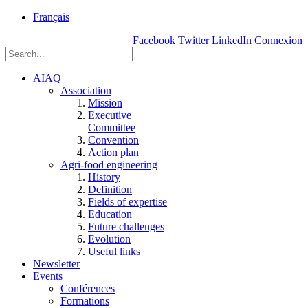
rue
Français
Einstein, Québec
Facebook
Twitter
LinkedIn
Connexion
(Qc),
G1P
3W8
AIAQ
Association
Mission
Executive
Committee
Convention
Action plan
Agri-food engineering
History
Definition
Fields of expertise
Education
Future challenges
Evolution
Useful links
Newsletter
Events
Conférences
Formations