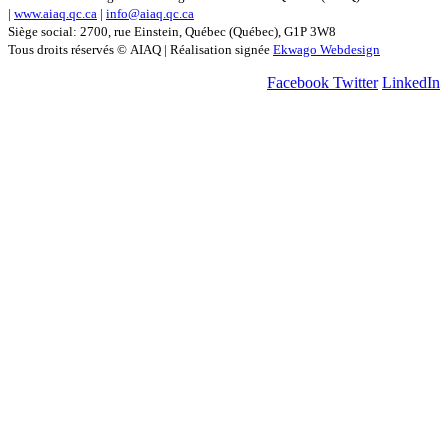
|
www.aiaq.qc.ca
|
info@aiaq.qc.ca
Siège social: 2700, rue Einstein, Québec (Québec), G1P 3W8
Tous droits réservés © AIAQ | Réalisation signée
Ekwago Webdesign
Facebook
Twitter
LinkedIn