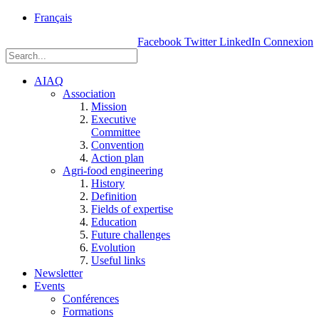
rue
Français
Einstein, Québec
Facebook
Twitter
LinkedIn
Connexion
(Qc),
G1P
3W8
AIAQ
Association
Mission
Executive
Committee
Convention
Action plan
Agri-food engineering
History
Definition
Fields of expertise
Education
Future challenges
Evolution
Useful links
Newsletter
Events
Conférences
Formations