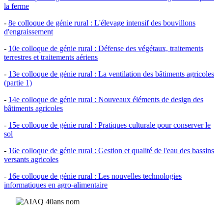
la ferme
-
8e colloque de génie rural : L'élevage intensif des bouvillons
d'engraissement
-
10e colloque de génie rural : Défense des végétaux, traitements
terrestres et traitements aériens
-
13e colloque de génie rural : La ventilation des bâtiments agricoles
(partie 1)
-
14e colloque de génie rural : Nouveaux éléments de design des
bâtiments agricoles
-
15e colloque de génie rural : Pratiques culturale pour conserver le
sol
-
16e colloque de génie rural : Gestion et qualité de l'eau des bassins
versants agricoles
-
16e colloque de génie rural : Les nouvelles technologies
informatiques en agro-alimentaire