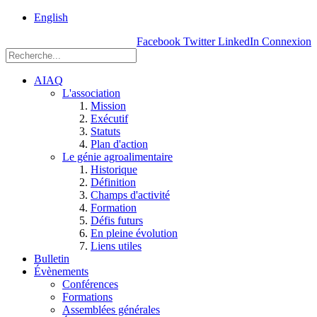
rue
English
Einstein, Québec
Facebook
Twitter
LinkedIn
Connexion
(Qc),
G1P
3W8
AIAQ
L'association
Mission
Exécutif
Statuts
Plan d'action
Le génie agroalimentaire
Historique
Définition
Champs d'activité
Formation
Défis futurs
En pleine évolution
Liens utiles
Bulletin
Évènements
Conférences
Formations
Assemblées générales