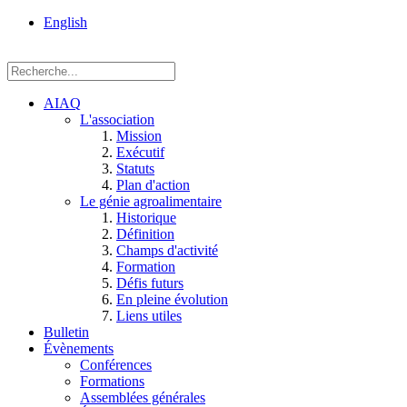
rue
English
Einstein, Québec
(Qc),
G1P
3W8
AIAQ
L'association
Mission
Exécutif
Statuts
Plan d'action
Le génie agroalimentaire
Historique
Définition
Champs d'activité
Formation
Défis futurs
En pleine évolution
Liens utiles
Bulletin
Évènements
Conférences
Formations
Assemblées générales