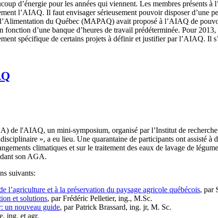
oup d’énergie pour les années qui viennent. Les membres présents à l’A
llement l’AIAQ. Il faut envisager sérieusement pouvoir disposer d’une p
 de l’Alimentation du Québec (MAPAQ) avait proposé à l’AIAQ de pouvoir 
 fonction d’une banque d’heures de travail prédéterminée. Pour 2013, 
t spécifique de certains projets à définir et justifier par l’AIAQ. Il s’
AQ
AGA) de l'AIAQ, un mini-symposium, organisé par l’Institut de recher
sciplinaire », a eu lieu. Une quarantaine de participants ont assisté à d’
gements climatiques et sur le traitement des eaux de lavage de légumes. 
écédant son AGA.
ns suivants:
 de l’agriculture et à la préservation du paysage agricole québécois
, par
tion et solutions
, par Frédéric Pelletier, ing., M.Sc.
r: un nouveau guide
, par Patrick Brassard, ing. jr, M. Sc.
, ing. et agr.