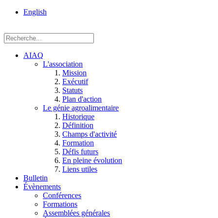
rue
English
Einstein, Québec
(Qc),
G1P
3W8
AIAQ
L'association
Mission
Exécutif
Statuts
Plan d'action
Le génie agroalimentaire
Historique
Définition
Champs d'activité
Formation
Défis futurs
En pleine évolution
Liens utiles
Bulletin
Évènements
Conférences
Formations
Assemblées générales