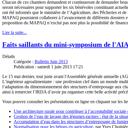
Chacun de ces chantiers demandent et continueront de demander beauc
seront nécessaires pour supporter les six bénévoles constituant actue
ont été informés que le ministère de l’Agriculture, des Pêcheries et
MAPAQ pourraient collaborer à l’avancement de différents dossiers en
proposition du MAPAQ n’exclut pas non plus la possibilité de financemen
Lire la suite...
Faits saillants du mini-symposium de l'AI
Détails
Catégorie :
Bulletin Juin 2013
Publication : samedi 1 juin 2013 17:21
Le 15 mai dernier, tout juste avant l'Assemblée générale annuelle (
L’ingénieur agroalimentaire : une profession clef dans un monde multidi
l’adaptation du dimensionnement des structures d’entreposage aux chan
ainsi à remercier l’IRDA d’avoir pu organiser cette belle activité pr
Vous pouvez consulter les présentations en ligne en cliquant sur les lie
Une architecture rurale pour contribuer à l’acceptabilité sociale
Gestion de l’eau de lavage des légumes-racines : état de la situa
Accumulation d’eau dans les structures d’entreposage de fumie
Normalisation pour les bétons en agriculture
, par Yves Choinière