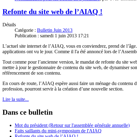
Refonte du site web de l’AIAQ !
Détails
Catégorie :
Bulletin Juin 2013
Publication : samedi 1 juin 2013 17:21
L’actuel site internet de l’AIAQ, vous en conviendrez, prend de l’âge
applications ont vu le jour. Comme il l'a été annoncé lors de l’Assem
Tout comme pour l’ancienne version, le mandat de refonte du site web
mettre à jour le gestionnaire de contenu du site web, de dynamiser son 
référencement de son contenu.
En cours de route, l’AIAQ espère aussi faire un ménage du contenu du 
profession, pourront servir à la création d’une nouvelle section.
Lire la suite...
Dans ce bulletin
Mot du président (Retour sur l'assemblée générale annuelle)
Faits saillants du mini-symposium de l'AIAQ
Refonte du site web de l’AIAQ !